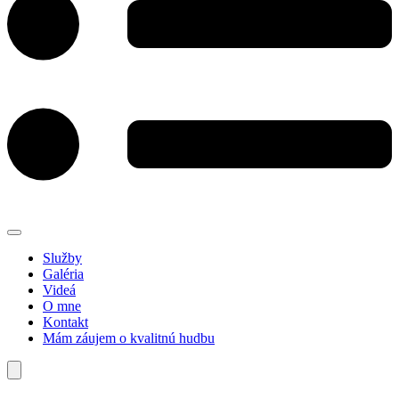
Služby
Galéria
Videá
O mne
Kontakt
Mám záujem o kvalitnú hudbu