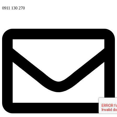
d
a
0911 130 270
j
o
v
.
*