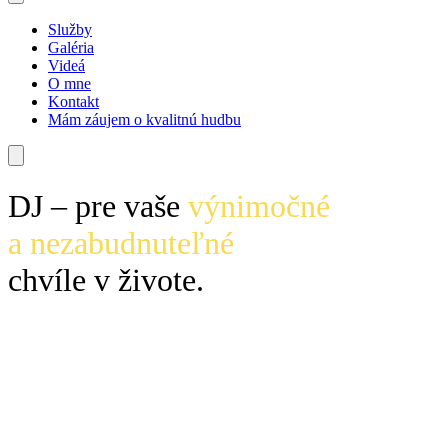
Služby
Galéria
Videá
O mne
Kontakt
Mám záujem o kvalitnú hudbu
DJ – pre vaše
výnimočné
a nezabudnuteľné
chvíle v živote.