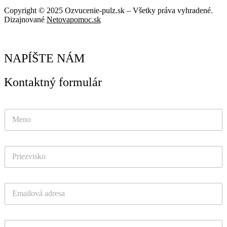
Copyright © 2025 Ozvucenie-pulz.sk – Všetky práva vyhradené.
Dizajnované
Netovapomoc.sk
NAPÍŠTE NÁM
Kontaktný formulár
T
e
l
e
P
f
r
ó
i
n
e
*
E
z
-
v
m
i
a
T
s
T
i
e